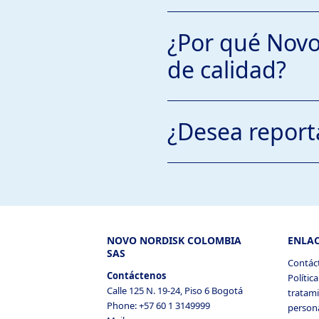
El dispositivo se encue
¿Por qué Novo 
El contenido del medi
de calidad?
Ha notado una anormal
aplicación.
La descripción de la p
¿Desea report
presentó el mismo (ej
una manipulación del d
uso).
El número de lote del 
Si la muestra está disp
NOVO NORDISK COLOMBIA
ENLAC
SAS
Contác
Contáctenos
Polític
Calle 125 N. 19-24, Piso 6 Bogotá
tratami
Phone: +57 60 1 3149999
person