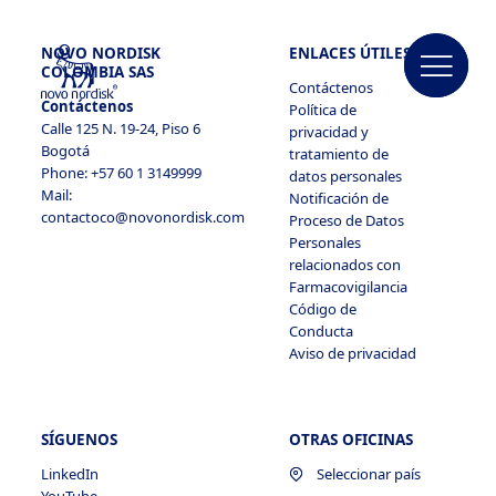
NOVO NORDISK
ENLACES ÚTILES
COLOMBIA SAS
Contáctenos
Contáctenos
Política de
Calle 125 N. 19-24, Piso 6
privacidad y
Bogotá
tratamiento de
Phone: +57 60 1 3149999
datos personales
Mail:
Notificación de
contactoco@novonordisk.com
Proceso de Datos
Personales
relacionados con
Farmacovigilancia
Código de
Conducta
Aviso de privacidad
SÍGUENOS
OTRAS OFICINAS
LinkedIn
Seleccionar país